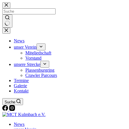
Zum
Inhalt
springen
Keine
Ergebnisse
News
unser Verein
Mitgliedschaft
Vorstand
unsere Strecke
Plassenburgring
Crawler Parcours
Termine
Galerie
Kontakt
Suche
News